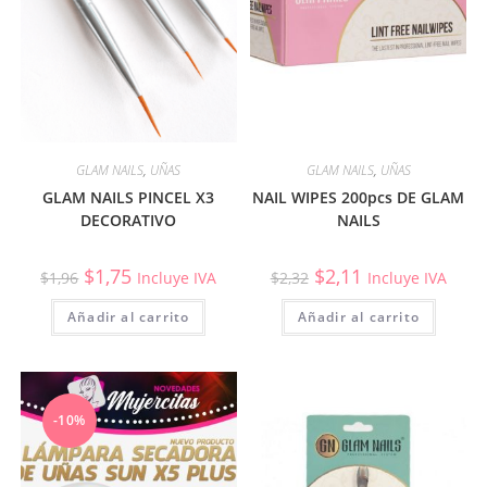
GLAM NAILS
,
UÑAS
GLAM NAILS
,
UÑAS
GLAM NAILS PINCEL X3
NAIL WIPES 200pcs DE GLAM
DECORATIVO
NAILS
$
1,75
$
2,11
$
1,96
Incluye IVA
$
2,32
Incluye IVA
Añadir al carrito
Añadir al carrito
-10%