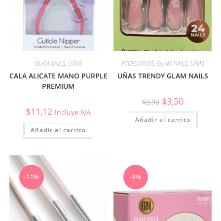
GLAM NAILS
,
UÑAS
ACCESORIOS
,
GLAM NAILS
,
UÑAS
CALA ALICATE MANO PURPLE
UÑAS TRENDY GLAM NAILS
PREMIUM
$
3,50
$
3,90
$
11,12
Incluye IVA
Añadir al carrito
Añadir al carrito
-11%
-9%