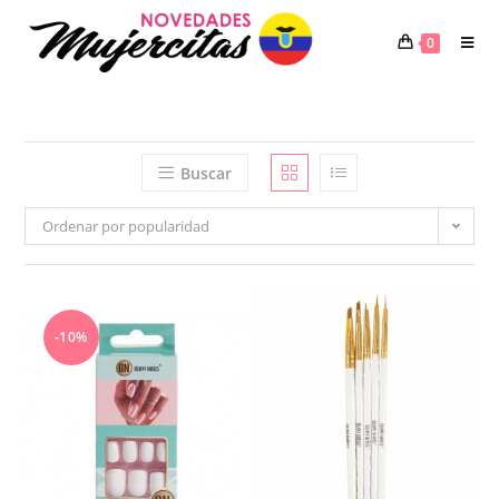
Saltar
al
0
contenido
Buscar
Ordenar por popularidad
-10%