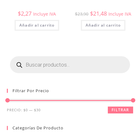
$
2,27
$
21,48
Incluye IVA
$
23,90
Incluye IVA
Añadir al carrito
Añadir al carrito
Búsqueda
de
productos
Filtrar Por Precio
Precio
Precio
FILTRAR
PRECIO:
$0
—
$30
mínimo
máximo
Categorías De Producto