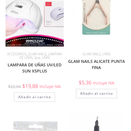
ACCESORIOS
,
GLAM NAILS
,
LAMPARA
GLAM NAILS
,
UÑAS
DE UÑAS
,
Spa
,
UÑAS
GLAM NAILS ALICATE PUNTA
LAMPARA DE UÑAS UV/LED
FINA
SUN X5PLUS
$
5,36
Incluye IVA
$
19,88
$
22,04
Incluye IVA
Añadir al carrito
Añadir al carrito