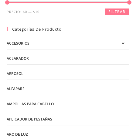
Precio
Precio
FILTRAR
PRECIO:
$0
—
$10
mínimo
máximo
Categorías De Producto
ACCESORIOS
ACLARADOR
AEROSOL
ALFAPARF
AMPOLLAS PARA CABELLO
APLICADOR DE PESTAÑAS
ARO DE LUZ