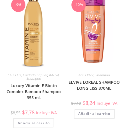
-9%
-10%
CABELLO
,
Cuidado Capilar
,
KATIVA
,
Anti FRIZZ
,
Shampoo
Shampoo
ELVIVE LOREAL SHAMPOO
Luxury Vitamin E Biotin
LONG LISS 370ML
Complex Bamboo Shampoo
355 ml.
$
8,24
$
9,12
Incluye IVA
$
7,78
$
8,55
Incluye IVA
Añadir al carrito
Añadir al carrito