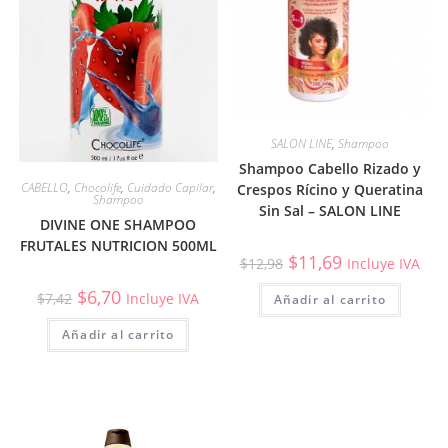
SALON LINE
,
Shampoo
Shampoo Cabello Rizado y
CABELLO
,
Chocolife
,
Cuidado Capilar
,
Crespos Rícino y Queratina
Shampoo
Sin Sal – SALON LINE
DIVINE ONE SHAMPOO
FRUTALES NUTRICION 500ML
$
11,69
$
12,98
Incluye IVA
$
6,70
$
7,42
Incluye IVA
Añadir al carrito
Añadir al carrito