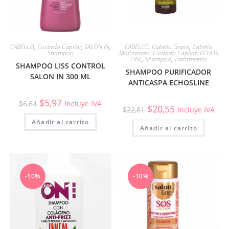
CABELLO
,
Cuidado Capilar
,
SALON IN
,
CABELLO
,
Cabello Graso
,
Cabello
Shampoo
Maltratado
,
Cuidado Capilar
,
ECHOS
LINE
,
Shampoo
,
Tratamiento
SHAMPOO LISS CONTROL
SHAMPOO PURIFICADOR
SALON IN 300 ML
ANTICASPA ECHOSLINE
$
5,97
$
6,64
Incluye IVA
$
20,55
$
22,81
Incluye IVA
Añadir al carrito
Añadir al carrito
-10%
-10%