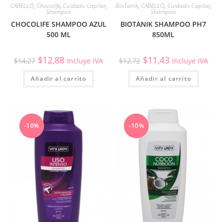
CABELLO
,
Chocolife
,
Cuidado Capilar
,
BioTanik
,
CABELLO
,
Cuidado Capilar
,
Shampoo
Shampoo
CHOCOLIFE SHAMPOO AZUL
BIOTANIK SHAMPOO PH7
500 ML
850ML
$
12,88
$
11,43
$
14,27
Incluye IVA
$
12,72
Incluye IVA
Añadir al carrito
Añadir al carrito
-10%
-10%