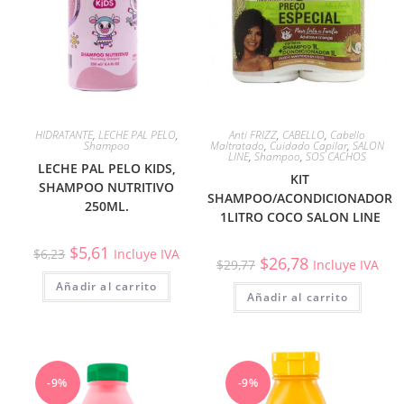
HIDRATANTE
,
LECHE PAL PELO
,
Anti FRIZZ
,
CABELLO
,
Cabello
Shampoo
Maltratado
,
Cuidado Capilar
,
SALON
LINE
,
Shampoo
,
SOS CACHOS
LECHE PAL PELO KIDS,
KIT
SHAMPOO NUTRITIVO
SHAMPOO/ACONDICIONADOR
250ML.
1LITRO COCO SALON LINE
$
5,61
$
6,23
Incluye IVA
$
26,78
$
29,77
Incluye IVA
Añadir al carrito
Añadir al carrito
-9%
-9%