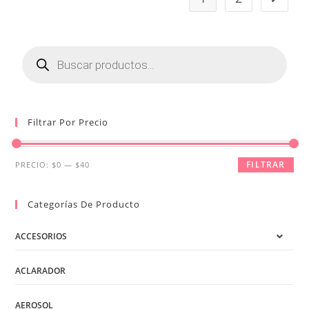
Búsqueda
de
productos
Filtrar Por Precio
Precio
Precio
FILTRAR
PRECIO:
$0
—
$40
mínimo
máximo
Categorías De Producto
ACCESORIOS
ACLARADOR
AEROSOL