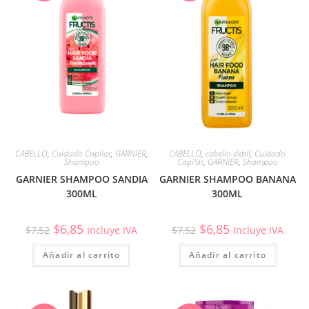
CABELLO
,
Cuidado Capilar
,
GARNIER
,
CABELLO
,
cabello debil
,
Cuidado
Shampoo
Capilar
,
GARNIER
,
Shampoo
GARNIER SHAMPOO SANDIA
GARNIER SHAMPOO BANANA
300ML
300ML
$
6,85
$
6,85
$
7,52
Incluye IVA
$
7,52
Incluye IVA
Añadir al carrito
Añadir al carrito