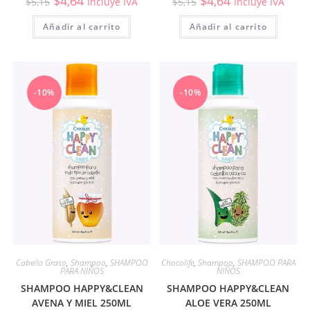
$
4,64
$
4,64
$
5,15
Incluye IVA
$
5,15
Incluye IVA
Añadir al carrito
Añadir al carrito
-10%
-10%
Cabello Graso
,
Shampoo
,
SHAMPOO
Chocolife
,
Shampoo
,
SHAMPOO PARA
PARA NIÑOS
NIÑOS
SHAMPOO HAPPY&CLEAN
SHAMPOO HAPPY&CLEAN
AVENA Y MIEL 250ML
ALOE VERA 250ML