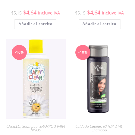
$
4,64
$
4,64
$
5,15
Incluye IVA
$
5,15
Incluye IVA
Añadir al carrito
Añadir al carrito
-10%
-10%
CABELLO
,
Shampoo
,
SHAMPOO PARA
Cuidado Capilar
,
NATUR VITAL
,
NIÑOS
Shampoo