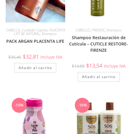
CABELLO
,
Cuidado Capilar
,
PLACENTA
CABELLO
,
FIRENZE
,
Shampoo
LIFE BE NATURAL
,
Shampoo
Shampoo Restauración de
PACK ARGAN PLACENTA LIFE
Cutícula – CUTICLE RESTORE-
FIRENZE
$
32,81
$
36,46
Incluye IVA
$
13,54
$
14,88
Incluye IVA
Añadir al carrito
Añadir al carrito
-10%
-10%