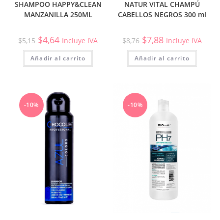
SHAMPOO HAPPY&CLEAN
NATUR VITAL CHAMPÚ
MANZANILLA 250ML
CABELLOS NEGROS 300 ml
$
4,64
$
7,88
$
5,15
Incluye IVA
$
8,76
Incluye IVA
Añadir al carrito
Añadir al carrito
-10%
-10%