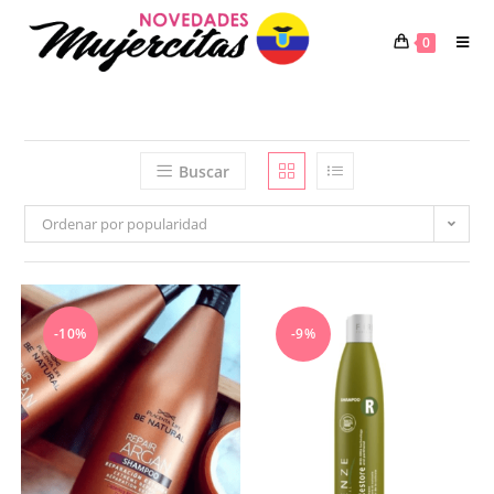
Saltar
al
0
contenido
Buscar
Ordenar por popularidad
-10%
-9%