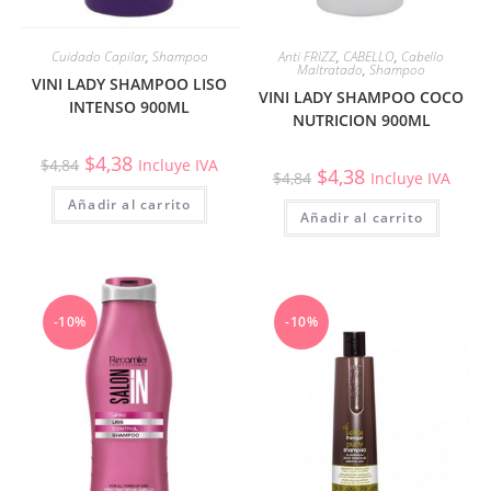
Cuidado Capilar
,
Shampoo
Anti FRIZZ
,
CABELLO
,
Cabello
Maltratado
,
Shampoo
VINI LADY SHAMPOO LISO
VINI LADY SHAMPOO COCO
INTENSO 900ML
NUTRICION 900ML
$
4,38
$
4,84
Incluye IVA
$
4,38
$
4,84
Incluye IVA
Añadir al carrito
Añadir al carrito
-10%
-10%