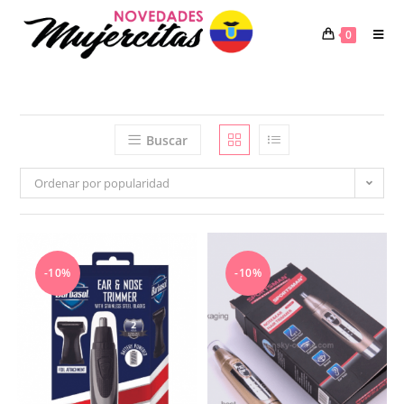
Saltar
al
0
contenido
Buscar
Ordenar por popularidad
-10%
-10%