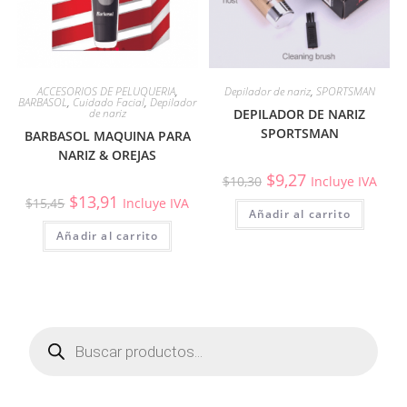
ACCESORIOS DE PELUQUERIA
,
Depilador de nariz
,
SPORTSMAN
BARBASOL
,
Cuidado Facial
,
Depilador
de nariz
DEPILADOR DE NARIZ
SPORTSMAN
BARBASOL MAQUINA PARA
NARIZ & OREJAS
$
9,27
$
10,30
Incluye IVA
$
13,91
$
15,45
Incluye IVA
Añadir al carrito
Añadir al carrito
Búsqueda
de
productos