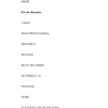
KINOÉ
Kit de Alisado
L'MAR
MAXI PROFESSIONAL
MAXYBELT
MUSHEÉ
MUSS RECAMIER
NUTRIBELA 10
PANTENE
PEINE
PLACENTA LIFE BE NATURAL