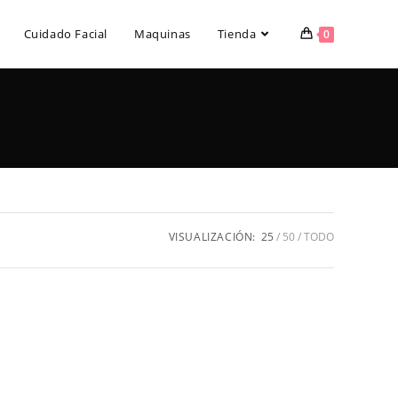
Cuidado Facial
Maquinas
Tienda
0
VISUALIZACIÓN:
25
50
TODO