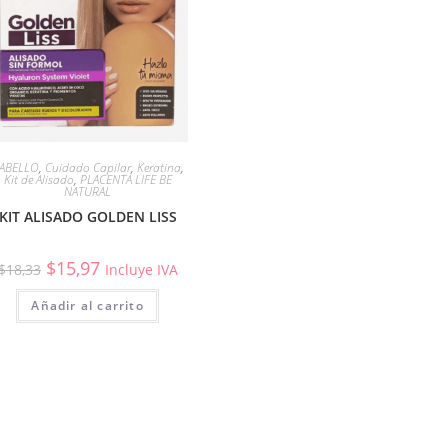
ABELLO
,
Cuidado Capilar
,
Keratina
,
Kit de Alisado
,
PLACENTA LIFE BE
NATURAL
KIT ALISADO GOLDEN LISS
$
15,97
$
18,33
Incluye IVA
Añadir al carrito