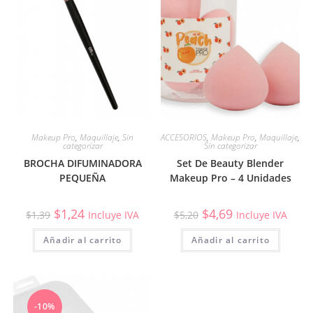
Makeup Pro
,
Maquillaje
,
Sin
ACCESORIOS
,
Makeup Pro
,
Maquillaje
,
categorizar
Sin categorizar
BROCHA DIFUMINADORA
Set De Beauty Blender
PEQUEÑA
Makeup Pro – 4 Unidades
$
1,24
$
4,69
$
1,39
Incluye IVA
$
5,20
Incluye IVA
Añadir al carrito
Añadir al carrito
-10%