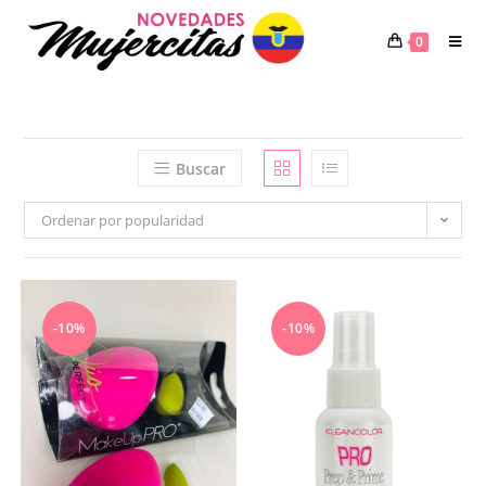
Saltar
al
0
contenido
Buscar
Ordenar por popularidad
-10%
-10%