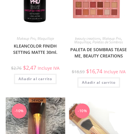
Makeup Pro
,
Maquillaje
beauty creations
,
Makeup Pro
,
Maquillaje
,
Paletas de Sombras
KLEANCOLOR FINIDH
PALETA DE SOMBRAS TEASE
SETTING MATTE 30ml.
ME, BEAUTY CREATIONS
$
2,47
$
2,76
Incluye IVA
$
16,74
$
18,59
Incluye IVA
Añadir al carrito
Añadir al carrito
-10%
-10%