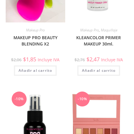
Makeup Pro
Makeup Pro
,
Maquillaje
MAKEUP PRO BEAUTY
KLEANCOLOR PRIMER
BLENDING X2
MAKEUP 30ml.
$
1,85
$
2,47
$
2,06
Incluye IVA
$
2,76
Incluye IVA
Añadir al carrito
Añadir al carrito
-10%
-10%