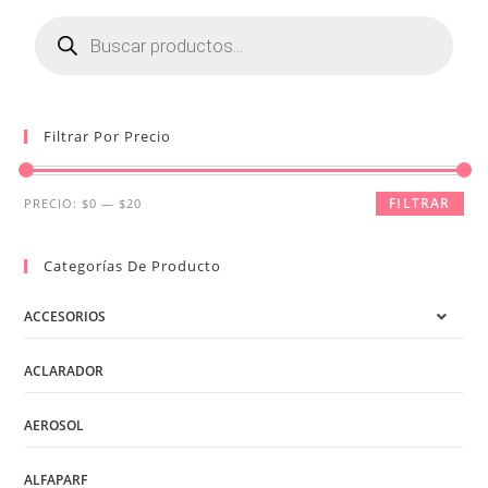
Búsqueda
de
productos
Filtrar Por Precio
Precio
Precio
FILTRAR
PRECIO:
$0
—
$20
mínimo
máximo
Categorías De Producto
ACCESORIOS
ACLARADOR
AEROSOL
ALFAPARF