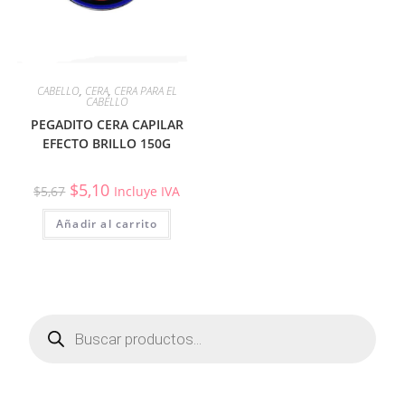
CABELLO
,
CERA
,
CERA PARA EL
CABELLO
PEGADITO CERA CAPILAR
EFECTO BRILLO 150G
$
5,10
$
5,67
Incluye IVA
Añadir al carrito
Búsqueda
de
productos